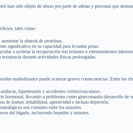
én han sido objeto de abuso por parte de atletas y personas que desean 
ficios, tales como:
umentar la síntesis de proteínas.
to significativo en su capacidad para levantar pesas.
dar a acelerar la recuperación tras lesiones o entrenamientos intensos
esistencia durante actividades físicas prolongadas.
steroides anabolizantes puede acarrear graves consecuencias. Entre los 
rdíacas, hipertensión y accidentes cerebrovasculares.
rio hormonal, llevando a problemas como ginecomastia (desarrollo de s
 de humor, irritabilidad, agresividad e incluso depresión.
rmatológicos son comunes entre los usuarios.
ves del hígado, incluyendo hepatitis y tumores.