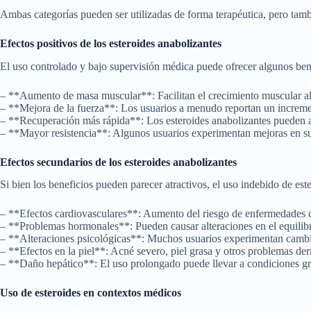
Ambas categorías pueden ser utilizadas de forma terapéutica, pero tambi
Efectos positivos de los esteroides anabolizantes
El uso controlado y bajo supervisión médica puede ofrecer algunos bene
– **Aumento de masa muscular**: Facilitan el crecimiento muscular al a
– **Mejora de la fuerza**: Los usuarios a menudo reportan un incremen
– **Recuperación más rápida**: Los esteroides anabolizantes pueden ayu
– **Mayor resistencia**: Algunos usuarios experimentan mejoras en su r
Efectos secundarios de los esteroides anabolizantes
Si bien los beneficios pueden parecer atractivos, el uso indebido de e
– **Efectos cardiovasculares**: Aumento del riesgo de enfermedades ca
– **Problemas hormonales**: Pueden causar alteraciones en el equilib
– **Alteraciones psicológicas**: Muchos usuarios experimentan cambios
– **Efectos en la piel**: Acné severo, piel grasa y otros problemas de
– **Daño hepático**: El uso prolongado puede llevar a condiciones gra
Uso de esteroides en contextos médicos