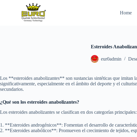
S
k
Home
i
p
t
o
c
o
Esteroides Anabolizan
n
t
eur0admin
Des
e
n
t
Los **esteroides anabolizantes** son sustancias sintéticas que imitan l
significativamente, especialmente en el ámbito del deporte y el culturis
secundarios.
¿Qué son los esteroides anabolizantes?
Los esteroides anabolizantes se clasifican en dos categorías principales:
1. **Esteroides androgénicos**: Fomentan el desarrollo de característi
2. **Esteroides anabólicos**: Promueven el crecimiento de tejidos, es