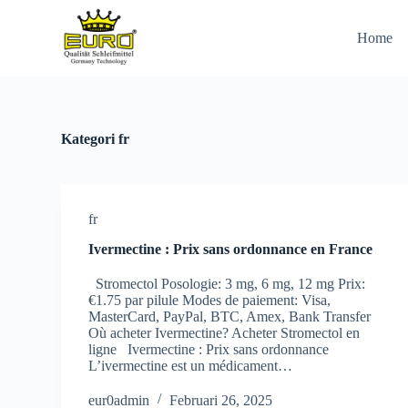
S
k
Home
i
p
t
o
c
o
Kategori
fr
n
t
e
n
t
fr
Ivermectine : Prix sans ordonnance en France
Stromectol Posologie: 3 mg, 6 mg, 12 mg Prix:
€1.75 par pilule Modes de paiement: Visa,
MasterCard, PayPal, BTC, Amex, Bank Transfer
Où acheter Ivermectine? Acheter Stromectol en
ligne Ivermectine : Prix sans ordonnance
L’ivermectine est un médicament…
eur0admin
Februari 26, 2025